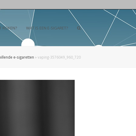
T ROKEN?
WAT IS EEN E-SIGARET?
illende e-sigaretten
»
vaping-3576049_960_720